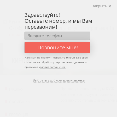
Перейти к основному содержанию
Закрыть
Здравствуйте!
Оставьте номер, и мы Вам
Курск, проезд Льговский поворот 7
перезвоним!
Октябрьский р-н, п.Прямицыно, ул. Центральная 1а
СХЕМА ПРОЕЗДА
Позвоните мне!
Нажимая на кнопку "
Позвоните мне
", я даю свое
КИРПИЧ
согласие на обработку персональных данных и
принимаю
условия соглашения
Выбрать удобное время звонка
Производственная площадка КЗСК в 
ГЛАВНАЯ
компании. Все продукты прошли сер
доставку строительных материалов в 
О КОМПАНИИ
ПРОДУКЦИЯ